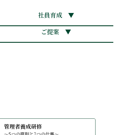
社員育成 ▼
ンジする
る
ご提案 ▼
』 2泊3日+１日
５時間６開催
～12開催
2日＋1日
全16日間
 全6開催
日＋1日
日＋１日
 90分
日＋1日
＋1日
＋１日
時間
ム』
1日
日
日
日
日
間
駆使する〜
…
あなたへ！
る
詳しくみる
管理者養成研修
～5つの原則と7つの仕事～