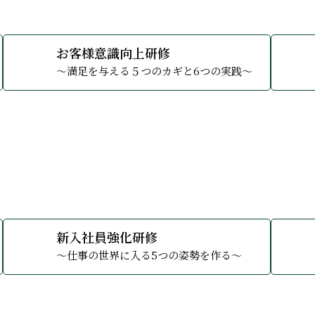
ォーマンスとして効率を求める傾向が強い。計画なき育成法は
プを発揮していくために、重要なテーマを通し、現場ですぐに
なことは試行錯誤です。常に学び、実践し、改良することの繰
潜在力を発揮させることが出来ず、その弊害がいずれ目標未達
ように、いつまでに育てるかは、そのリーダーの価値観で決ま
、部下に強制的にノルマとして与え、ただプレッシャーを与え
の任務に付くことが多いのも事実。その弊害がいずれ目標未達
場内でさまざまな問題が発生しています。ビジネスパーソンと
されます。だからこそ社内における本当の意味でのお客様意識
重要なこと。しかし一般的にはあまり深く認識せず、自分の価
はこんなもの」となり、結果、実際の仕事の厳しさに触れると
般的に接客が大切な仕事だと捉えているのは、その仕事に専念
させることが出来ます。すべての人がより自分らしく、イキイ
ナーを通して上記のような課題をクリアし、研修をより効果的
、脱却を求めながら、脱却できない。このコースは自ら本気で
いう状態を求めるかなどの理念やビジョンが曖昧になっていて
ドセット及びその知識・行動ができていない場合あり、うまく
る目標の達成や現状の課題の解決、また大きな壁が立ち塞がっ
ても大切なことです。最初から３年間かけてどうなりたいのか
ただきます。このコースは現場の課題を解決し、成果に結びつ
を実践することで「変化と成長」を促します。結果的に管理者
、今一度原点に返り、管理者の基本を身に付ける為の基礎コー
、かつロールプレイングで習得して、現場ですぐに活かせる技
な問題を解決する為に、目標達成への決意を高め、達成の基本
解決し、新任とは言え、自信をもって、管理者として「するべ
を促すと同時に、必要なスキルを身につけていただきます。
あげられる事は何か、会社としてのお客様意識向上と顧客満足
人と「本音の交流」をしていく為に、人間心理の基本法則を学
さんの思いを結合させるには正しい「厳しさ」をもって指導を
識を促しながら、出来るまで徹底トレーニングを行い、キレイ
は多くの人が求める「ありたい姿」だと思います。そんな姿の
ことに取り組んでいっていただくために、導入にあたっての大
高め、会社の発展に貢献をする覚悟を醸成するコースです。
う状態を作りたいのか、主要メンバー全員で考え、そのために
培ってきた講師として大切なマインドセット及びスキル・技術
「暗中模索」の状態からの脱却を計るときに効果的です。しか
特性を身に付ける
をしっかり学び、実践する。ビジネスの世界の最初の3年間で
詳しくみる
詳しくみ
す。
組織を作るための研修となります。
トラクターを育てます。
詳細はお問い合わせください
お客様意識向上研修
。セルフトラスト・コーチングは、自己信頼度を高めていきな
るでしょう。人によってではなく、仕組みとしてそうした状況
ップを発揮し成果に繋げる施策を身につける
約が必要です。
～満足を与える５つのカギと6つの実践～
解決に挑むためのコーチングです。
詳細はお問い合わせください
詳しくはこちら
詳しくはこちら
に正しい厳しさで指導することが出来る
の相性はとても大切でもあります。ですからまずは3時間無料
詳しくはこちら
詳しくはこちら
、自分らしいリーダーシップを発揮できる
よりご連絡ください。
ちの自主的で成果・結果に向かうよう促せる
詳細はお問い合わせください
トップダウンと未だ勘違いしている上層部は多い。昭和のリー
が求められている。人間尊重型リーダーシップで時には引っ張
詳しくみる
詳しくみ
新入社員強化研修
本来のリーダーのあり方をしっかり身に付けていっていただき
～仕事の世界に入る5つの姿勢を作る～