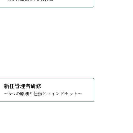
た！
・連絡・相談。そして求められている任務・
理能力を高める。立てた目標を達成させる技
る
詳しくみる
新任管理者研修
とをお伝えして行きます
っていただきます。
ように、または出来なかったことが出来るよ
～5つの原則と任務とマインドセット～
さらに企業の年齢ピラミッドの構成によって
んでいただき、最後まで見届けます。
ラムとなっていますが、各企業様の事情に合
ヒアリングを行ない、最善のプログラムを立
な13の要諦を展開します。管理者の自覚か
の部下育成に関するお悩みを軽減する様々な
くべきかを把握していない。その為に我流
ュアルはない。相手をよく知り、その部下の
成をマネジメントしていくかは管理者の重要
者として自分が何をすべきか、特に何に重
も組織内で重要となる部分であり、またこの
マーハラスメントなどと客意識の過剰による
重要なキーワードが「良い人間関係」。その
んの思い。しかし新人研修でこの切り替え
いうだけで、その会社に対する信頼度が変
まず創る。「人は可能性の塊」です。何歳か
・手法が合わないなどとなっては双方にと
避け、安住を求める傾向を強く持ちます。自
り強力な組織になっていることが大切。しか
流が強く、指導の基本から逸脱してしまって