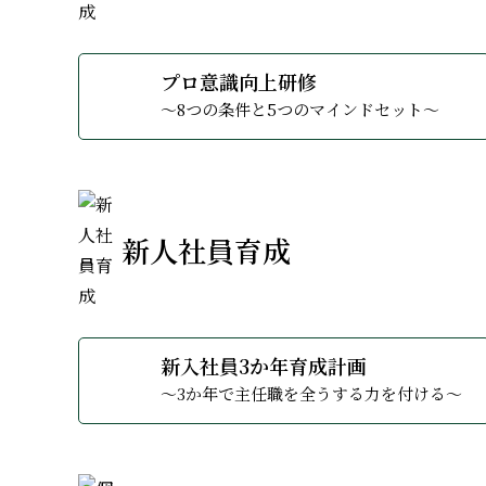
今の新入社員は自らの成長とタイムパフ
研修で求める効果
ら始まり、マネジメント・リーダーシッ
手法を考えていきます。部下育成で大切
での部門運営となり、部門の力、個人の
知識・能力を把握し、どの方向へ、どの
な課題です。目標をコントロール出来ず
点をおくべきかを把握することなく、そ
コース内容が把握されていない為に、職
サービスを受ける側の姿勢の低下も指摘
為は自他を含めた人間心理を知ることは
をしっかりしてあげないと「仕事の世界
わります。電話応対も然り。ところが一
らでも、どこからでも自分を変化・成長
って問題となるでしょう。無料体験セミ
らのコンフォートゾーンの中に入り込み
し実際は組織を貫く信念や最終的にどう
いたり、指導をするために必要なマイン
コーチングは、クライアントが求めてい
にどのように仕事と向かい合ったかがと
場で何をするのかを決めて取り組んでい
係性を見直し、部下に寄り添った指導法
も災いを被ることになる。このコースは
しつつ、育成における重要な基本を知り
ことは出来ない。このコースはこのよう
とになる。このコースはこれらの問題を
ロとしての自覚や先輩社員としての自覚
存在か、お客様満足のために自分がして
ます。このコースは立場や職種問わず、
しまうことも。会社側の思いと新人の皆
って、とても重要な仕事であるという意
自分らしく生き、自他を幸福に導くこと
化と成長を促し、成果に結びつけていく
返り、未来を考え、自分のレベルをより
かけます。この研修は組織としてどうい
のコースの中では、四半世紀の講師歴で
ルー、状況によっては人生「五里霧中」
素晴らしいリーダーの方々の共通する
組むべきか、どのように取り組むべきか
す。
す。
待感がもてる新人」に変化させる研修で
てます。
す。
のかを明らかにし、より連携強化された
でその責任を果たし、成果を生むインス
プロ意識向上研修
する自己信頼を高めていく事は必須です
ネス人生を大きく左右していくものとな
部下から信頼を得て、良きリーダーシ
このコースは、経営層の同意と援助の確
～8つの条件と5つのマインドセット～
現状のブレイクスルー、目標達成、課題
なります。
愛情と厳しさの関係を理解して、部下
コーチングではクライアントとコーチと
リーダーとしての自分のタイプを知り
ご興味のある方はお問い合わせフォーム
メンバーたちを巻き込み、メンバーた
新人社員育成
研修の狙い
リーダーシップは上から下に向かっての
がち。しかし今は令和のリーダーシップ
新入社員3か年育成計画
としてバックアップをしていく。そんな
～3か年で主任職を全うする力を付ける～