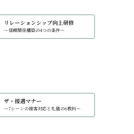
新人の流失につながっている。最初の3年間
生かせる技術を身に付けていく。そして現
り返しが重要という認識を深め、部下との関
、部下との衝突、部門崩壊を招き、当の本人
ってしまう。リーダーとしての責任を自覚
るだけでは部下のやる気を削ぎ、成長を促す
、部下との衝突を招き、部門の崩壊を招くこ
して自分を徹底して振り返っていただき、プ
の醸成は重要です。本来お客様とはどういう
値観だけでものを見て、判断し、行動してい
リアリティショックを受け、気持ちが萎えて
している人達だけ…。接客接遇は会社にと
キ・ワクワクと自分の全てで、自分の人生を
に実施し、参加者メンバーの意欲を高め、変
研修に立ち向かうことを通して、過去を振り
、結果的に組織が弱体化している場合を見
機能していないという声もよく聞きます。こ
て身動きが取れない現状に対するブレイクス
、どうなれば良いのか、そのために何に取り
けていきます。
の任務・責任を果たす管理者へと育成しま
スです。
術を身に付けていく。
となる手法を身に付けていくコースです。
きことをやる管理者」を育てます。
度を高めるためのコースとなっております。
び、身に付けていくことを目的にしていま
徹底すること。「教えたくなる新人」「期
でカッコよく、お客様から愛される社員を育
第一歩を踏み出していただくための講座で
切な機会となります。
「管理者は？」または「社員は？」何をする
の基礎を身に付けていただきます。社内の中
しどんな方向に向かうにせよ、自分自身に対
どれだけの力をつける行動ができたかがビジ
る
詳しくみる
リレーションシップ向上研修
がら、「自分はOK」という確信を得つつ、
を作るためのコースがこの３か年育成計画と
～信頼関係構築の4つの条件～
× CLOSE
× CLOSE
× CLOSE
× CLOSE
× CLOSE
ファーストセッションを受けてみませんか？
× CLOSE
× CLOSE
× CLOSE
× CLOSE
× CLOSE
× CLOSE
× CLOSE
× CLOSE
× CLOSE
× CLOSE
× CLOSE
× CLOSE
× CLOSE
× CLOSE
ダーシップ型が本来の姿だと部下にも強要し
り、時には寄り添い、時には強力な応援者
× CLOSE
る
詳しくみる
ザ・接遇マナー
ます。
～7シーンの接客対応と礼儀の6教科～
× CLOSE