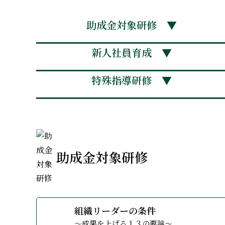
助成金対象研修 ▼
「殻」
新人社員育成 ▼
『意識改革研修〜
オンライン
『セルフ
『会社の
『新入社
『インス
『リレ
『目標
『デモ
『リー
『新
『お
『
『
『
特殊指導研修 ▼
〜21の
このようなお悩みはありませ
助成金対象研修
規定のコースでは、問題が解決しきれ
このような管理者はいません
部下育成でお悩みの管理者は
このような管理者はいません
このようなリーダーはいませ
目標に対しこのような管理者
こんな新任管理者の問題はあ
このような社員はいませんか
このような会社にオススメで
このような方におすすめです
こんな会社にオススメです
こんな会社におすすめです。
このようなシーンを社内で見
こんなお悩みはありませんか
自己信頼を高め「もっと自分
研修導入にあたってこんなお
こんな方におすすめです
組織の中でこのような状態は
こんな会社、人達におすすめ
自分たちの企業の特殊性に合わせた研
こんな悩みはありませんか？
課題はわかっているが、どのように研
もっと管理者としての任務や責任に対
ハラスメントが怖く、しっかり指導が
管理者としての任務や役割をあまりよ
部下に段階的な指導が出来ない、また
「目標」をノルマと感じ、不安・重圧
管理者としての任務や役割に対してプ
仕事の世界の当たり前のことが、当た
会社として大切にしてきたお客様意識
職場の上司・同僚との人間関係で悩ん
社内における年令ピラミッドがいびつ
仕事の世界の厳しさを知らず、学生気
接客において笑顔もなく、事務的で声
判断基準が他人軸で、他者からの期待
どんな講師がどんなコンセプトでどん
自分を変えたいが、きっかけがつかめ
社員それぞれが、それぞれ勝手な判断
社内の中で接客、接遇マナー講師を育
組織リーダーの条件
ある部署のみ対象の研修を行いたい
課せられている目標を達成に導くマネ
今の若手世代の指導に手をこまねいて
プレーヤーとしてはよくやっているが
部下の成功をキチンと褒めて評価しな
適切な目標の設定が出来ず、現状に即
管理者のあるべき正しい姿、大切にす
我流に走り、上下とのコミュニケーシ
お客様意識はあるが、それに伴った言
部下との人間関係が出来ず、指導が出
会社の未来戦略上、若手に早く成長を
「自分で育つ」という意識がなく「仕
姿勢も猫背で、動作も鈍く、ダラダラ
他者に遠慮がちで言いたいことも我慢
どのような雰囲気で研修が行われるの
目標やなりたい自分の姿が不明確
社員がトップ層の意向を組まずに、自
社内の中で、特殊技術知識の講師がで
人材育成でお悩みの方。
～成果を上げる１３の要諦～